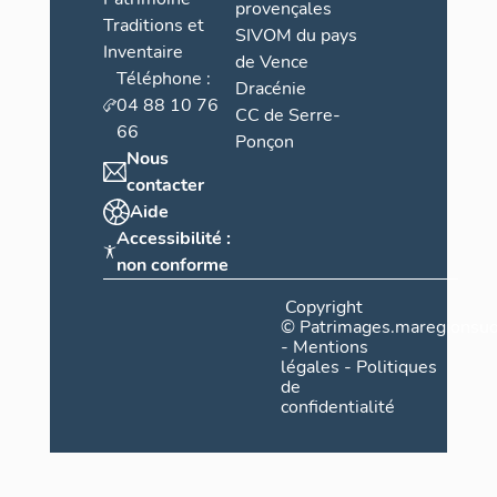
provençales
Traditions et
SIVOM du pays
Inventaire
de Vence
Téléphone :
Dracénie
04 88 10 76
CC de Serre-
66
Ponçon
Nous
contacter
Aide
Accessibilité :
non conforme
Copyright
©
Patrimages.maregionsud
-
Mentions
légales
-
Politiques
de
confidentialité