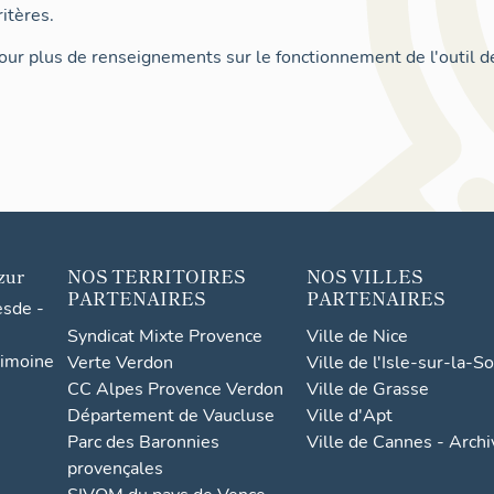
itères.
ur plus de renseignements sur le fonctionnement de l'outil d
zur
NOS TERRITOIRES
NOS VILLES
PARTENAIRES
PARTENAIRES
esde -
Syndicat Mixte Provence
Ville de Nice
rimoine
Verte Verdon
Ville de l'Isle-sur-la-S
CC Alpes Provence Verdon
Ville de Grasse
Département de Vaucluse
Ville d'Apt
Parc des Baronnies
Ville de Cannes - Arch
provençales