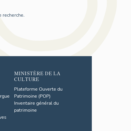
e recherche.
MINISTÈRE DE LA
CULTURE
Plateforme Ouverte du
orgue
Patrimoine (POP)
Inventaire général du
patrimoine
ives