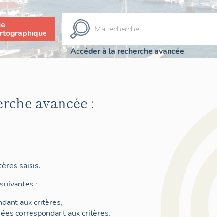
ue
rtographique
Accéder à la recherche avancée
erche avancée :
ères saisis.
suivantes :
dant aux critères,
nées correspondant aux critères,