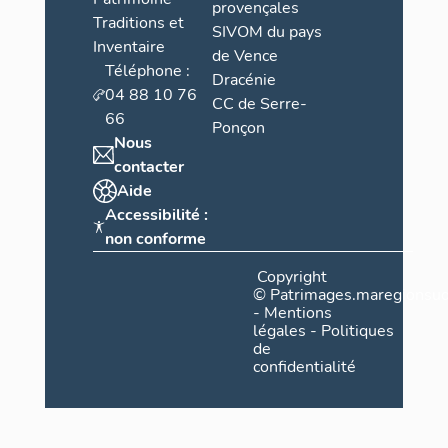
provençales
Traditions et
SIVOM du pays
Inventaire
de Vence
Téléphone :
Dracénie
04 88 10 76
CC de Serre-
66
Ponçon
Nous
contacter
Aide
Accessibilité :
non conforme
Copyright
©
Patrimages.maregionsud
-
Mentions
légales
-
Politiques
de
confidentialité