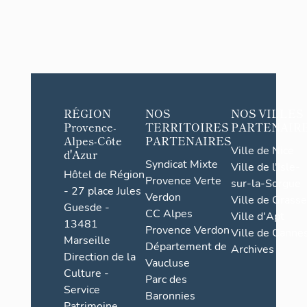
RÉGION
NOS
NOS VILLES
Provence-
TERRITOIRES
PARTENAIR
Alpes-Côte
PARTENAIRES
Ville de Nice
d'Azur
Syndicat Mixte
Ville de l'Isle-
Hôtel de Région
Provence Verte
sur-la-Sorgue
- 27 place Jules
Verdon
Ville de Grasse
Guesde -
CC Alpes
Ville d'Apt
13481
Provence Verdon
Ville de Cannes
Marseille
Département de
Archives
Direction de la
Vaucluse
Culture -
Parc des
Service
Baronnies
Patrimoine