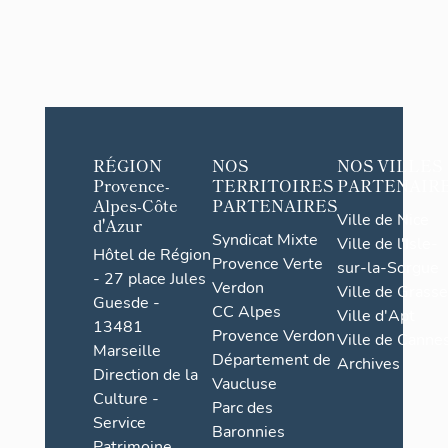
RÉGION
NOS
NOS VILLES
Provence-
TERRITOIRES
PARTENAIR
Alpes-Côte
PARTENAIRES
Ville de Nice
d'Azur
Syndicat Mixte
Ville de l'Isle-
Hôtel de Région
Provence Verte
sur-la-Sorgue
- 27 place Jules
Verdon
Ville de Grasse
Guesde -
CC Alpes
Ville d'Apt
13481
Provence Verdon
Ville de Cannes
Marseille
Département de
Archives
Direction de la
Vaucluse
Culture -
Parc des
Service
Baronnies
Patrimoine