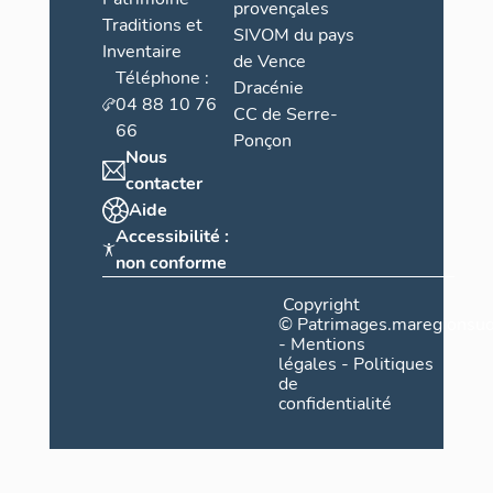
provençales
Traditions et
SIVOM du pays
Inventaire
de Vence
Téléphone :
Dracénie
04 88 10 76
CC de Serre-
66
Ponçon
Nous
contacter
Aide
Accessibilité :
non conforme
Copyright
©
Patrimages.maregionsud
-
Mentions
légales
-
Politiques
de
confidentialité