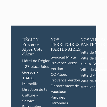
RÉGION
NOS
NOS VILLES
Provence-
TERRITOIRES
PARTENAIR
Alpes-Côte
PARTENAIRES
Ville de Nice
d'Azur
Syndicat Mixte
Ville de l'Isle-
Hôtel de Région
Provence Verte
sur-la-Sorgue
- 27 place Jules
Verdon
Ville de Grasse
Guesde -
CC Alpes
Ville d'Apt
13481
Provence Verdon
Ville de Cannes
Marseille
Département de
Archives
Direction de la
Vaucluse
Culture -
Parc des
Service
Baronnies
Patrimoine