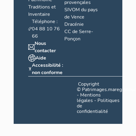
provençales
Traditions et
SIVOM du pays
Inventaire
de Vence
Téléphone :
Dracénie
04 88 10 76
CC de Serre-
66
Ponçon
Nous
contacter
Aide
Accessibilité :
non conforme
Copyright
©
Patrimages.maregionsud
-
Mentions
légales
-
Politiques
de
confidentialité