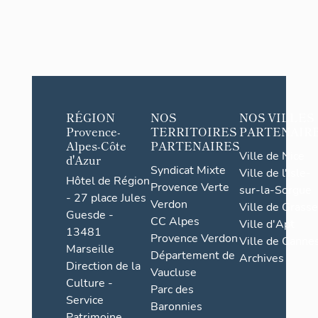
RÉGION
NOS
NOS VILLES
Provence-
TERRITOIRES
PARTENAIR
Alpes-Côte
PARTENAIRES
Ville de Nice
d'Azur
Syndicat Mixte
Ville de l'Isle-
Hôtel de Région
Provence Verte
sur-la-Sorgue
- 27 place Jules
Verdon
Ville de Grasse
Guesde -
CC Alpes
Ville d'Apt
13481
Provence Verdon
Ville de Cannes
Marseille
Département de
Archives
Direction de la
Vaucluse
Culture -
Parc des
Service
Baronnies
Patrimoine