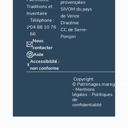
provençales
Traditions et
SIVOM du pays
Inventaire
de Vence
Téléphone :
Dracénie
04 88 10 76
CC de Serre-
66
Ponçon
Nous
contacter
Aide
Accessibilité :
non conforme
Copyright
©
Patrimages.maregionsud
-
Mentions
légales
-
Politiques
de
confidentialité