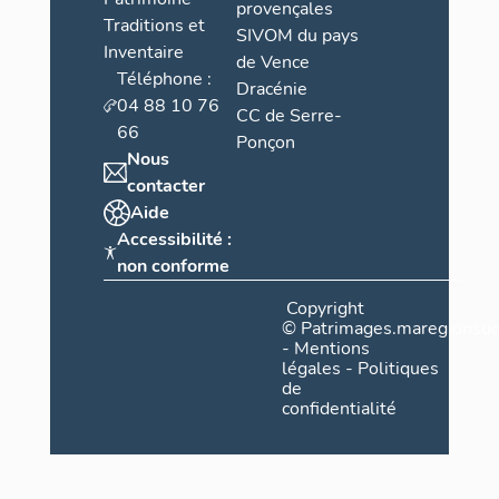
provençales
Traditions et
SIVOM du pays
Inventaire
de Vence
Téléphone :
Dracénie
04 88 10 76
CC de Serre-
66
Ponçon
Nous
contacter
Aide
Accessibilité :
non conforme
Copyright
©
Patrimages.maregionsud
-
Mentions
légales
-
Politiques
de
confidentialité