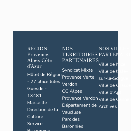
RÉGION
NOS
NOS VILLES
Provence-
TERRITOIRES
PARTENAIR
Alpes-Côte
PARTENAIRES
Ville de Nice
d'Azur
Syndicat Mixte
Ville de l'Isle-
Hôtel de Région
Provence Verte
sur-la-Sorgue
- 27 place Jules
Verdon
Ville de Grasse
Guesde -
CC Alpes
Ville d'Apt
13481
Provence Verdon
Ville de Cannes
Marseille
Département de
Archives
Direction de la
Vaucluse
Culture -
Parc des
Service
Baronnies
Patrimoine