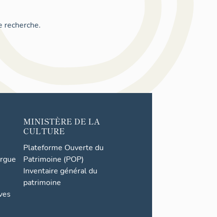
e recherche.
MINISTÈRE DE LA
CULTURE
Plateforme Ouverte du
orgue
Patrimoine (POP)
Inventaire général du
patrimoine
ives