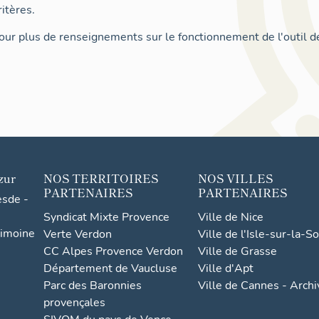
itères.
ur plus de renseignements sur le fonctionnement de l'outil d
zur
NOS TERRITOIRES
NOS VILLES
PARTENAIRES
PARTENAIRES
esde -
Syndicat Mixte Provence
Ville de Nice
rimoine
Verte Verdon
Ville de l'Isle-sur-la-S
CC Alpes Provence Verdon
Ville de Grasse
Département de Vaucluse
Ville d'Apt
Parc des Baronnies
Ville de Cannes - Arch
provençales