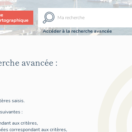
ue
rtographique
Accéder à la recherche avancée
erche avancée :
ères saisis.
suivantes :
dant aux critères,
nées correspondant aux critères,