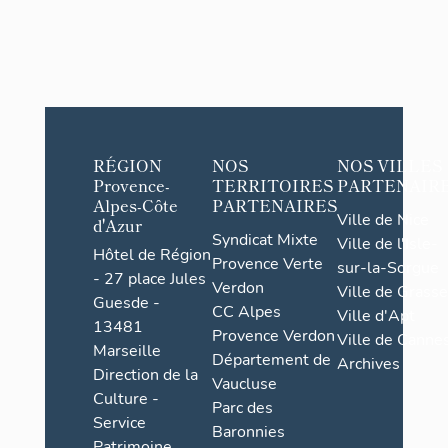
RÉGION
NOS
NOS VILLES
Provence-
TERRITOIRES
PARTENAIR
Alpes-Côte
PARTENAIRES
Ville de Nice
d'Azur
Syndicat Mixte
Ville de l'Isle-
Hôtel de Région
Provence Verte
sur-la-Sorgue
- 27 place Jules
Verdon
Ville de Grasse
Guesde -
CC Alpes
Ville d'Apt
13481
Provence Verdon
Ville de Cannes
Marseille
Département de
Archives
Direction de la
Vaucluse
Culture -
Parc des
Service
Baronnies
Patrimoine