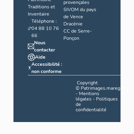
provençales
Traditions et
SIVOM du pays
Inventaire
de Vence
Téléphone :
Dracénie
04 88 10 76
CC de Serre-
66
Ponçon
Nous
contacter
Aide
Accessibilité :
non conforme
Copyright
©
Patrimages.maregionsud
-
Mentions
légales
-
Politiques
de
confidentialité