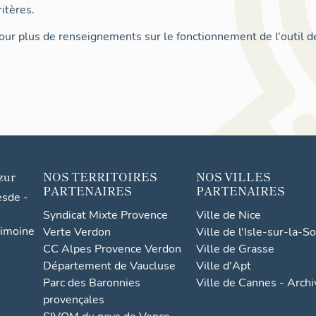
itères.
ur plus de renseignements sur le fonctionnement de l'outil d
zur
NOS TERRITOIRES
NOS VILLES
PARTENAIRES
PARTENAIRES
esde -
Syndicat Mixte Provence
Ville de Nice
rimoine
Verte Verdon
Ville de l'Isle-sur-la-S
CC Alpes Provence Verdon
Ville de Grasse
Département de Vaucluse
Ville d'Apt
Parc des Baronnies
Ville de Cannes - Arch
provençales