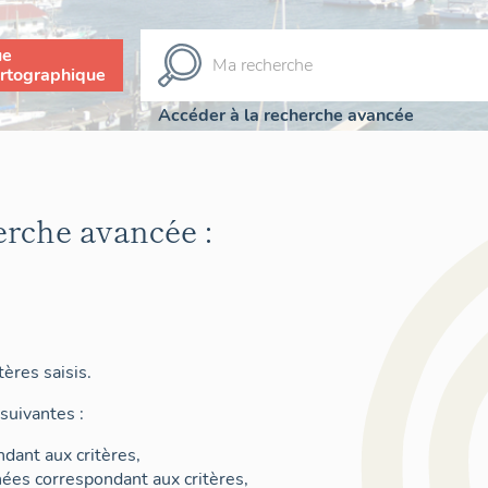
ue
rtographique
Accéder à la recherche avancée
erche avancée :
ères saisis.
suivantes :
dant aux critères,
nées correspondant aux critères,