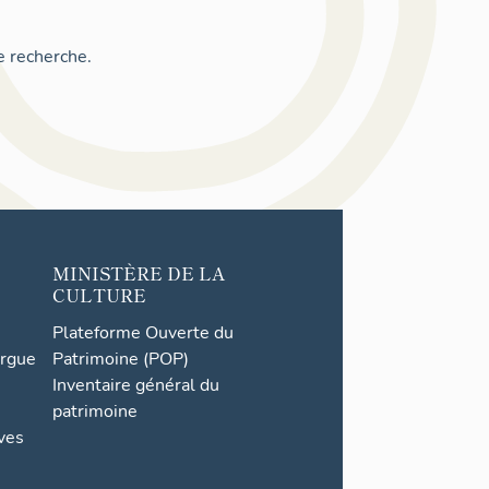
e recherche.
MINISTÈRE DE LA
CULTURE
Plateforme Ouverte du
orgue
Patrimoine (POP)
Inventaire général du
patrimoine
ives