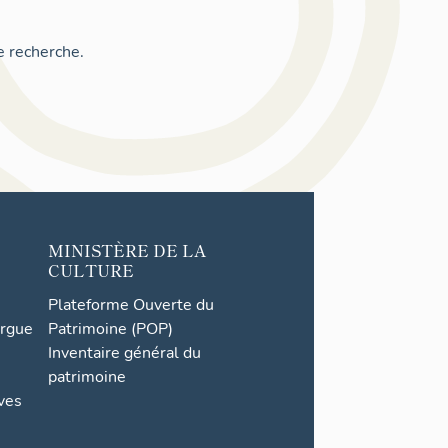
e recherche.
MINISTÈRE DE LA
CULTURE
Plateforme Ouverte du
orgue
Patrimoine (POP)
Inventaire général du
patrimoine
ives