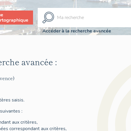
ue
rtographique
Accéder à la recherche avancée
erche avancée :
ovence)
ères saisis.
suivantes :
dant aux critères,
nées correspondant aux critères,