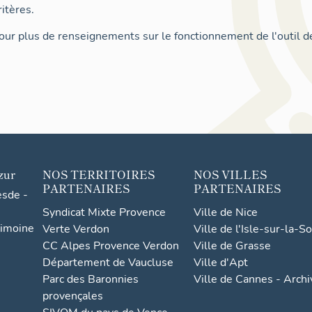
itères.
ur plus de renseignements sur le fonctionnement de l'outil d
zur
NOS TERRITOIRES
NOS VILLES
PARTENAIRES
PARTENAIRES
esde -
Syndicat Mixte Provence
Ville de Nice
rimoine
Verte Verdon
Ville de l'Isle-sur-la-S
CC Alpes Provence Verdon
Ville de Grasse
Département de Vaucluse
Ville d'Apt
Parc des Baronnies
Ville de Cannes - Arch
provençales