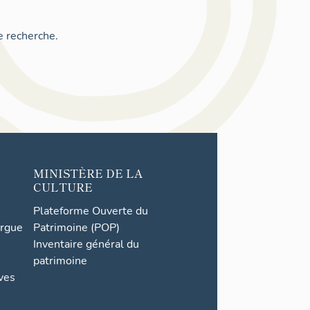
e recherche.
MINISTÈRE DE LA
CULTURE
Plateforme Ouverte du
orgue
Patrimoine (POP)
Inventaire général du
patrimoine
ives