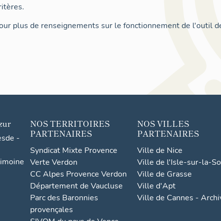
itères.
ur plus de renseignements sur le fonctionnement de l'outil d
zur
NOS TERRITOIRES
NOS VILLES
PARTENAIRES
PARTENAIRES
esde -
Syndicat Mixte Provence
Ville de Nice
rimoine
Verte Verdon
Ville de l'Isle-sur-la-S
CC Alpes Provence Verdon
Ville de Grasse
Département de Vaucluse
Ville d'Apt
Parc des Baronnies
Ville de Cannes - Arch
provençales