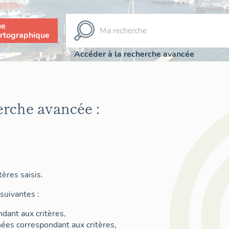
ue
rtographique
Accéder à la recherche avancée
erche avancée :
ères saisis.
suivantes :
dant aux critères,
nées correspondant aux critères,