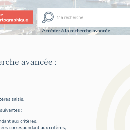
ue
rtographique
Accéder à la recherche avancée
erche avancée :
ères saisis.
suivantes :
dant aux critères,
nées correspondant aux critères,