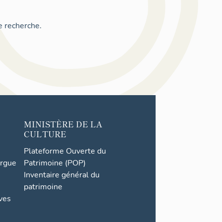
e recherche.
MINISTÈRE DE LA
CULTURE
Plateforme Ouverte du
orgue
Patrimoine (POP)
Inventaire général du
patrimoine
ives