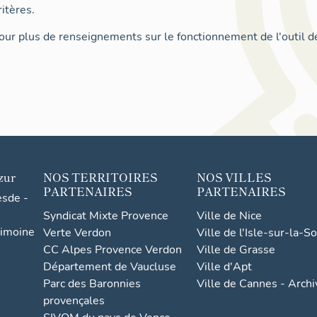
itères.
ur plus de renseignements sur le fonctionnement de l'outil d
zur
NOS TERRITOIRES
NOS VILLES
PARTENAIRES
PARTENAIRES
esde -
Syndicat Mixte Provence
Ville de Nice
rimoine
Verte Verdon
Ville de l'Isle-sur-la-S
CC Alpes Provence Verdon
Ville de Grasse
Département de Vaucluse
Ville d'Apt
Parc des Baronnies
Ville de Cannes - Arch
provençales