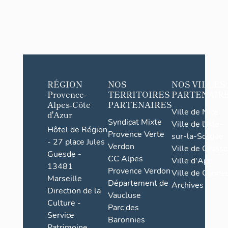
RÉGION
NOS
NOS VILLES
Provence-
TERRITOIRES
PARTENAIR
Alpes-Côte
PARTENAIRES
Ville de Nice
d'Azur
Syndicat Mixte
Ville de l'Isle-
Hôtel de Région
Provence Verte
sur-la-Sorgue
- 27 place Jules
Verdon
Ville de Grasse
Guesde -
CC Alpes
Ville d'Apt
13481
Provence Verdon
Ville de Cannes
Marseille
Département de
Archives
Direction de la
Vaucluse
Culture -
Parc des
Service
Baronnies
Patrimoine