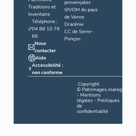
provençales
Traditions et
SIVOM du pays
Inventaire
de Vence
Téléphone :
Dracénie
04 88 10 76
CC de Serre-
66
Ponçon
Nous
contacter
Aide
Accessibilité :
non conforme
Copyright
©
Patrimages.maregionsud
-
Mentions
légales
-
Politiques
de
confidentialité