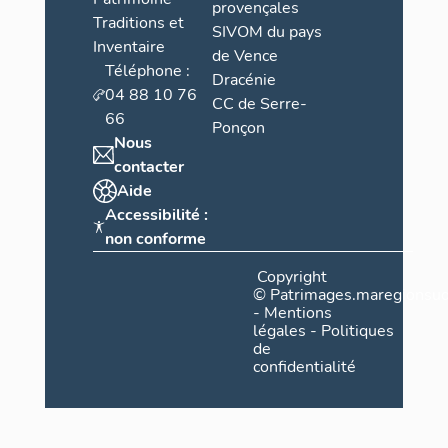
provençales
Traditions et
SIVOM du pays
Inventaire
de Vence
Téléphone :
Dracénie
04 88 10 76
CC de Serre-
66
Ponçon
Nous
contacter
Aide
Accessibilité :
non conforme
Copyright
©
Patrimages.maregionsud
-
Mentions
légales
-
Politiques
de
confidentialité