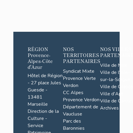
RÉGION
NOS
NOS VILLES
Provence-
TERRITOIRES
PARTENAIR
Alpes-Côte
PARTENAIRES
Ville de Nice
d'Azur
Syndicat Mixte
Ville de l'Isle-
Hôtel de Région
Provence Verte
sur-la-Sorgue
- 27 place Jules
Verdon
Ville de Grasse
Guesde -
CC Alpes
Ville d'Apt
13481
Provence Verdon
Ville de Cannes
Marseille
Département de
Archives
Direction de la
Vaucluse
Culture -
Parc des
Service
Baronnies
Patrimoine