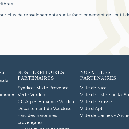
itères.
ur plus de renseignements sur le fonctionnement de l'outil d
zur
NOS TERRITOIRES
NOS VILLES
PARTENAIRES
PARTENAIRES
esde -
Syndicat Mixte Provence
Ville de Nice
rimoine
Verte Verdon
Ville de l'Isle-sur-la-S
CC Alpes Provence Verdon
Ville de Grasse
Département de Vaucluse
Ville d'Apt
Parc des Baronnies
Ville de Cannes - Arch
provençales