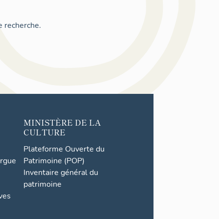
e recherche.
MINISTÈRE DE LA
CULTURE
Plateforme Ouverte du
orgue
Patrimoine (POP)
Inventaire général du
patrimoine
ives