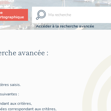
ue
rtographique
Accéder à la recherche avancée
erche avancée :
ères saisis.
suivantes :
dant aux critères,
nées correspondant aux critères,