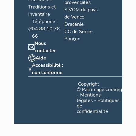
provençales
Traditions et
SIVOM du pays
Inventaire
de Vence
Téléphone :
Dracénie
04 88 10 76
CC de Serre-
66
Ponçon
Nous
contacter
Aide
Accessibilité :
non conforme
Copyright
©
Patrimages.maregionsud
-
Mentions
légales
-
Politiques
de
confidentialité