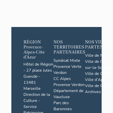
RÉGION
NOS
NOS VILLES
Provence-
TERRITOIRES
PARTENAIR
Alpes-Côte
PARTENAIRES
Ville de Nice
d'Azur
Syndicat Mixte
Ville de l'Isle-
Hôtel de Région
Provence Verte
sur-la-Sorgue
- 27 place Jules
Verdon
Ville de Grasse
Guesde -
CC Alpes
Ville d'Apt
13481
Provence Verdon
Ville de Cannes
Marseille
Département de
Archives
Direction de la
Vaucluse
Culture -
Parc des
Service
Baronnies
Patrimoine