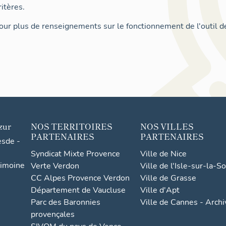
itères.
ur plus de renseignements sur le fonctionnement de l'outil d
zur
NOS TERRITOIRES
NOS VILLES
PARTENAIRES
PARTENAIRES
esde -
Syndicat Mixte Provence
Ville de Nice
rimoine
Verte Verdon
Ville de l'Isle-sur-la-S
CC Alpes Provence Verdon
Ville de Grasse
Département de Vaucluse
Ville d'Apt
Parc des Baronnies
Ville de Cannes - Arch
provençales