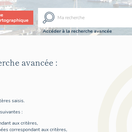
ue
rtographique
Accéder à la recherche avancée
erche avancée :
ères saisis.
suivantes :
dant aux critères,
nées correspondant aux critères,