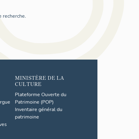
e recherche.
MINISTÈRE DE LA
CULTURE
Plateforme Ouverte du
orgue
Patrimoine (POP)
Inventaire général du
patrimoine
ives