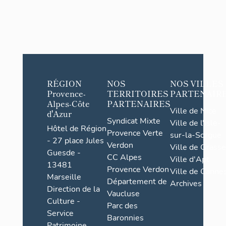
RÉGION
NOS
NOS VILLES
Provence-
TERRITOIRES
PARTENAIR
Alpes-Côte
PARTENAIRES
Ville de Nice
d'Azur
Syndicat Mixte
Ville de l'Isle-
Hôtel de Région
Provence Verte
sur-la-Sorgue
- 27 place Jules
Verdon
Ville de Grasse
Guesde -
CC Alpes
Ville d'Apt
13481
Provence Verdon
Ville de Cannes
Marseille
Département de
Archives
Direction de la
Vaucluse
Culture -
Parc des
Service
Baronnies
Patrimoine