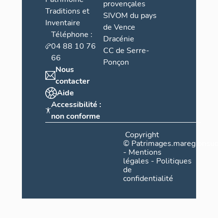
provençales
Traditions et
SIVOM du pays
Inventaire
de Vence
Téléphone :
Dracénie
04 88 10 76
CC de Serre-
66
Ponçon
Nous
contacter
Aide
Accessibilité :
non conforme
Copyright
©
Patrimages.maregionsud
-
Mentions
légales
-
Politiques
de
confidentialité