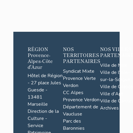
RÉGION
NOS
NOS VILLES
Provence-
TERRITOIRES
PARTENAIR
Alpes-Côte
PARTENAIRES
Ville de Nice
d'Azur
Syndicat Mixte
Ville de l'Isle-
Hôtel de Région
Provence Verte
sur-la-Sorgue
- 27 place Jules
Verdon
Ville de Grasse
Guesde -
CC Alpes
Ville d'Apt
13481
Provence Verdon
Ville de Cannes
Marseille
Département de
Archives
Direction de la
Vaucluse
Culture -
Parc des
Service
Baronnies
Patrimoine