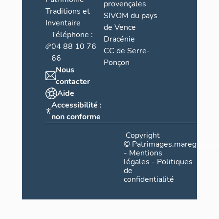
provençales
Traditions et
SIVOM du pays
Inventaire
de Vence
Téléphone :
Dracénie
04 88 10 76
CC de Serre-
66
Ponçon
Nous
contacter
Aide
Accessibilité :
non conforme
Copyright
©
Patrimages.maregionsud
-
Mentions
légales
-
Politiques
de
confidentialité