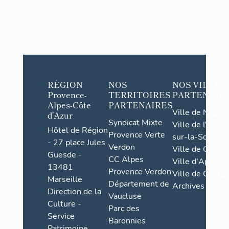
RÉGION
NOS
NOS VILLES
Provence-
TERRITOIRES
PARTENAIR
Alpes-Côte
PARTENAIRES
Ville de Nice
d'Azur
Syndicat Mixte
Ville de l'Isle-
Hôtel de Région
Provence Verte
sur-la-Sorgue
- 27 place Jules
Verdon
Ville de Grasse
Guesde -
CC Alpes
Ville d'Apt
13481
Provence Verdon
Ville de Cannes
Marseille
Département de
Archives
Direction de la
Vaucluse
Culture -
Parc des
Service
Baronnies
Patrimoine