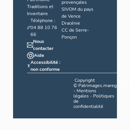
provençales
Traditions et
SIVOM du pays
Inventaire
de Vence
Téléphone :
Dracénie
04 88 10 76
CC de Serre-
66
Ponçon
Nous
contacter
Aide
Accessibilité :
non conforme
Copyright
©
Patrimages.maregionsud
-
Mentions
légales
-
Politiques
de
confidentialité