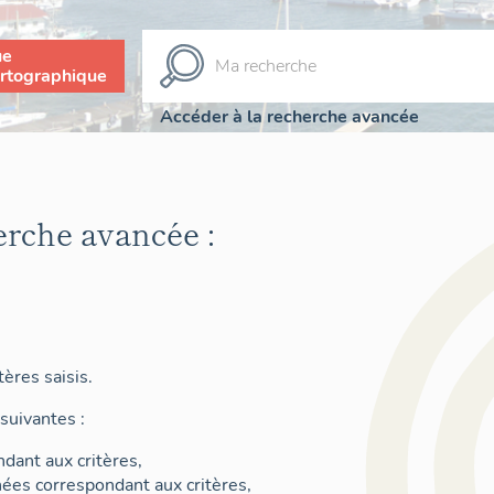
ue
rtographique
Accéder à la recherche avancée
erche avancée :
ères saisis.
suivantes :
dant aux critères,
nées correspondant aux critères,