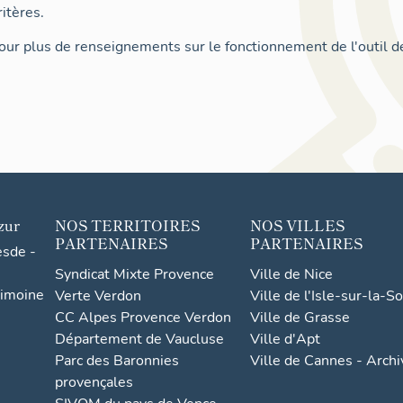
itères.
ur plus de renseignements sur le fonctionnement de l'outil d
zur
NOS TERRITOIRES
NOS VILLES
PARTENAIRES
PARTENAIRES
esde -
Syndicat Mixte Provence
Ville de Nice
rimoine
Verte Verdon
Ville de l'Isle-sur-la-S
CC Alpes Provence Verdon
Ville de Grasse
Département de Vaucluse
Ville d'Apt
Parc des Baronnies
Ville de Cannes - Arch
provençales