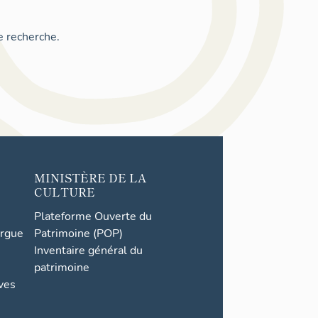
e recherche.
MINISTÈRE DE LA
CULTURE
Plateforme Ouverte du
orgue
Patrimoine (POP)
Inventaire général du
patrimoine
ives