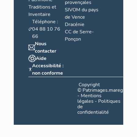
provençales
Traditions et
SIVOM du pays
Inventaire
de Vence
Téléphone :
Dracénie
04 88 10 76
CC de Serre-
66
Ponçon
Nous
contacter
Aide
Accessibilité :
non conforme
Copyright
©
Patrimages.maregionsud
-
Mentions
légales
-
Politiques
de
confidentialité