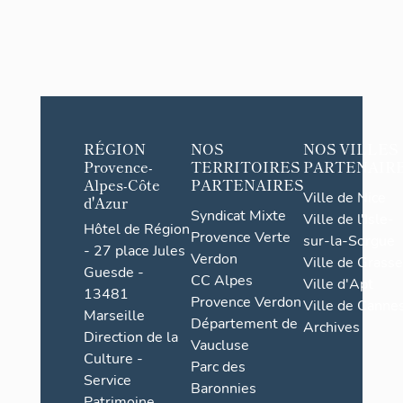
RÉGION
NOS
NOS VILLES
Provence-
TERRITOIRES
PARTENAIR
Alpes-Côte
PARTENAIRES
Ville de Nice
d'Azur
Syndicat Mixte
Ville de l'Isle-
Hôtel de Région
Provence Verte
sur-la-Sorgue
- 27 place Jules
Verdon
Ville de Grasse
Guesde -
CC Alpes
Ville d'Apt
13481
Provence Verdon
Ville de Cannes
Marseille
Département de
Archives
Direction de la
Vaucluse
Culture -
Parc des
Service
Baronnies
Patrimoine