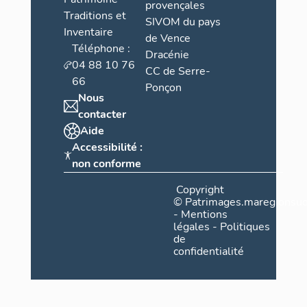
provençales
Traditions et
SIVOM du pays
Inventaire
de Vence
Téléphone :
Dracénie
04 88 10 76
CC de Serre-
66
Ponçon
Nous
contacter
Aide
Accessibilité :
non conforme
Copyright
©
Patrimages.maregionsud
-
Mentions
légales
-
Politiques
de
confidentialité