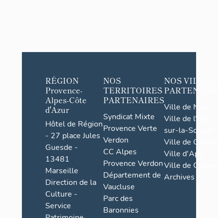
RÉGION
NOS
NOS VILLES
Provence-
TERRITOIRES
PARTENAIR
Alpes-Côte
PARTENAIRES
Ville de Nice
d'Azur
Syndicat Mixte
Ville de l'Isle-
Hôtel de Région
Provence Verte
sur-la-Sorgue
- 27 place Jules
Verdon
Ville de Grasse
Guesde -
CC Alpes
Ville d'Apt
13481
Provence Verdon
Ville de Cannes
Marseille
Département de
Archives
Direction de la
Vaucluse
Culture -
Parc des
Service
Baronnies
Patrimoine