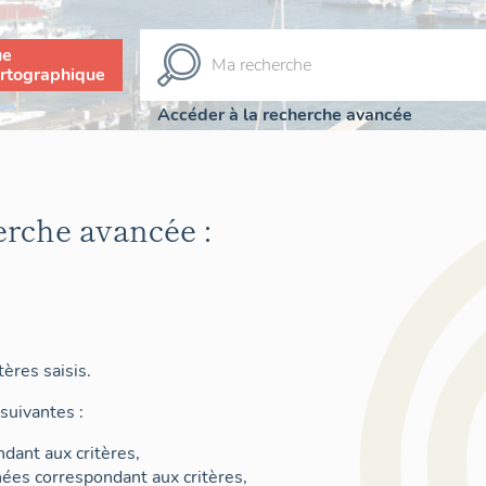
ue
rtographique
Accéder à la recherche avancée
erche avancée :
ères saisis.
suivantes :
dant aux critères,
nées correspondant aux critères,