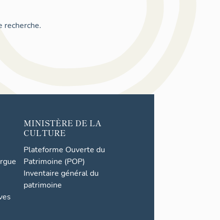
e recherche.
MINISTÈRE DE LA
CULTURE
Plateforme Ouverte du
orgue
Patrimoine (POP)
Inventaire général du
patrimoine
ives