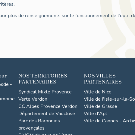
itères.
ur plus de renseignements sur le fonctionnement de l'outil d
zur
NOS TERRITOIRES
NOS VILLES
PARTENAIRES
PARTENAIRES
esde -
Syndicat Mixte Provence
Ville de Nice
rimoine
Verte Verdon
Ville de l'Isle-sur-la-S
CC Alpes Provence Verdon
Ville de Grasse
Département de Vaucluse
Ville d'Apt
Parc des Baronnies
Ville de Cannes - Arch
provençales