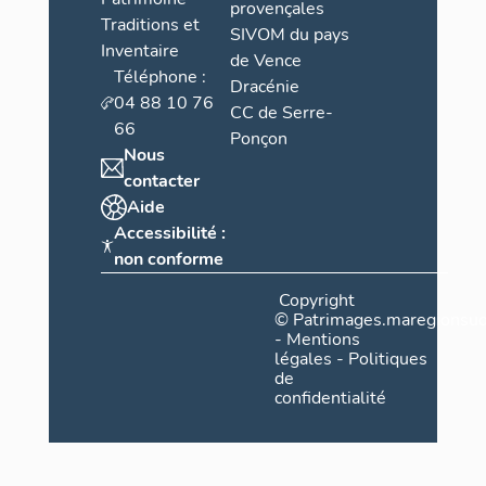
provençales
Traditions et
SIVOM du pays
Inventaire
de Vence
Téléphone :
Dracénie
04 88 10 76
CC de Serre-
66
Ponçon
Nous
contacter
Aide
Accessibilité :
non conforme
Copyright
©
Patrimages.maregionsud
-
Mentions
légales
-
Politiques
de
confidentialité