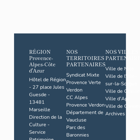
RÉGION
NOS
NOS VILLES
Provence-
TERRITOIRES
PARTENAIR
Alpes-Côte
PARTENAIRES
Ville de Nice
d'Azur
Syndicat Mixte
Ville de l'Isle-
Hôtel de Région
Provence Verte
sur-la-Sorgue
- 27 place Jules
Verdon
Ville de Grasse
Guesde -
CC Alpes
Ville d'Apt
13481
Provence Verdon
Ville de Cannes
Marseille
Département de
Archives
Direction de la
Vaucluse
Culture -
Parc des
Service
Baronnies
Patrimoine