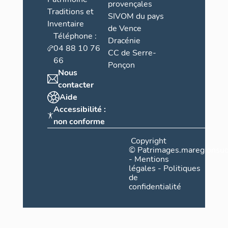
provençales
Traditions et
SIVOM du pays
Inventaire
de Vence
Téléphone :
Dracénie
04 88 10 76
CC de Serre-
66
Ponçon
Nous
contacter
Aide
Accessibilité :
non conforme
Copyright
©
Patrimages.maregionsud
-
Mentions
légales
-
Politiques
de
confidentialité