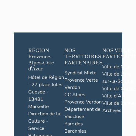
RÉGION
NOS
NOS VILLES
Provence-
TERRITOIRES
PARTENAIR
Alpes-Côte
PARTENAIRES
Ville de Nice
d'Azur
Syndicat Mixte
Ville de l'Isle-
Hôtel de Région
Provence Verte
sur-la-Sorgue
- 27 place Jules
Verdon
Ville de Grasse
Guesde -
CC Alpes
Ville d'Apt
13481
Provence Verdon
Ville de Cannes
Marseille
Département de
Archives
Direction de la
Vaucluse
Culture -
Parc des
Service
Baronnies
Patrimoine