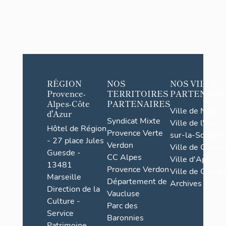
RÉGION
NOS
NOS VILLES
Provence-
TERRITOIRES
PARTENAIR
Alpes-Côte
PARTENAIRES
Ville de Nice
d'Azur
Syndicat Mixte
Ville de l'Isle-
Hôtel de Région
Provence Verte
sur-la-Sorgue
- 27 place Jules
Verdon
Ville de Grasse
Guesde -
CC Alpes
Ville d'Apt
13481
Provence Verdon
Ville de Cannes
Marseille
Département de
Archives
Direction de la
Vaucluse
Culture -
Parc des
Service
Baronnies
Patrimoine