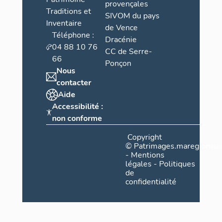
provençales
Traditions et
SIVOM du pays
Inventaire
de Vence
Téléphone :
Dracénie
04 88 10 76
CC de Serre-
66
Ponçon
Nous
contacter
Aide
Accessibilité :
non conforme
Copyright
©
Patrimages.maregionsud
-
Mentions
légales
-
Politiques
de
confidentialité