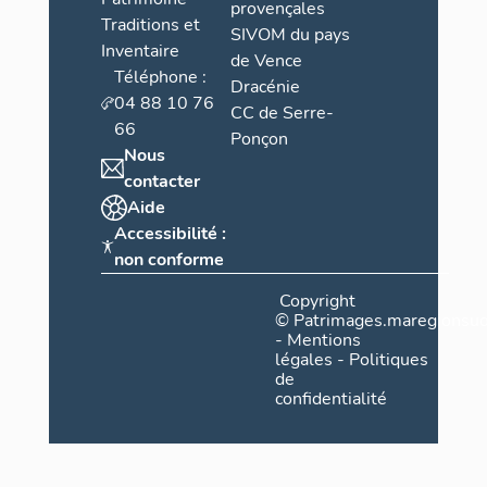
provençales
Traditions et
SIVOM du pays
Inventaire
de Vence
Téléphone :
Dracénie
04 88 10 76
CC de Serre-
66
Ponçon
Nous
contacter
Aide
Accessibilité :
non conforme
Copyright
©
Patrimages.maregionsud
-
Mentions
légales
-
Politiques
de
confidentialité