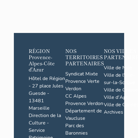
RÉGION
NOS
NOS VILLES
Provence-
TERRITOIRES
PARTENAIR
Alpes-Côte
PARTENAIRES
Ville de Nice
d'Azur
Syndicat Mixte
Ville de l'Isle-
Hôtel de Région
Provence Verte
sur-la-Sorgue
- 27 place Jules
Verdon
Ville de Grasse
Guesde -
CC Alpes
Ville d'Apt
13481
Provence Verdon
Ville de Cannes
Marseille
Département de
Archives
Direction de la
Vaucluse
Culture -
Parc des
Service
Baronnies
Patrimoine