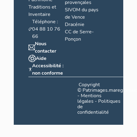
provençales
Traditions et
SIVOM du pays
Inventaire
de Vence
Téléphone :
Dracénie
04 88 10 76
CC de Serre-
66
Ponçon
Nous
contacter
Aide
Accessibilité :
non conforme
Copyright
©
Patrimages.maregionsud
-
Mentions
légales
-
Politiques
de
confidentialité