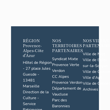
RÉGION
NOS
NOS VILLES
Provence-
TERRITOIRES
PARTENAIR
Alpes-Côte
PARTENAIRES
Ville de Nice
d'Azur
Syndicat Mixte
Ville de l'Isle-
Hôtel de Région
Provence Verte
sur-la-Sorgue
- 27 place Jules
Verdon
Ville de Grasse
Guesde -
CC Alpes
Ville d'Apt
13481
Provence Verdon
Ville de Cannes
Marseille
Département de
Archives
Direction de la
Vaucluse
Culture -
Parc des
Service
Baronnies
Patrimoine