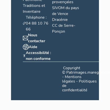
provençales
Traditions et
SIVOM du pays
Inventaire
de Vence
Téléphone :
Dracénie
04 88 10 76
CC de Serre-
66
Ponçon
Nous
contacter
Aide
Accessibilité :
non conforme
Copyright
©
Patrimages.maregionsud
-
Mentions
légales
-
Politiques
de
confidentialité