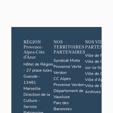
RÉGION
NOS
NOS VILLES
Provence-
TERRITOIRES
PARTENAIR
Alpes-Côte
PARTENAIRES
Ville de Nice
d'Azur
Syndicat Mixte
Ville de l'Isle-
Hôtel de Région
Provence Verte
sur-la-Sorgue
- 27 place Jules
Verdon
Ville de Grasse
Guesde -
CC Alpes
Ville d'Apt
13481
Provence Verdon
Ville de Cannes
Marseille
Département de
Archives
Direction de la
Vaucluse
Culture -
Parc des
Service
Baronnies
Patrimoine