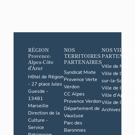
RÉGION
NOS
NOS VILLES
Provence-
TERRITOIRES
PARTENAIR
Alpes-Côte
PARTENAIRES
Ville de Nice
d'Azur
Syndicat Mixte
Ville de l'Isle-
Hôtel de Région
Provence Verte
sur-la-Sorgue
- 27 place Jules
Verdon
Ville de Grasse
Guesde -
CC Alpes
Ville d'Apt
13481
Provence Verdon
Ville de Cannes
Marseille
Département de
Archives
Direction de la
Vaucluse
Culture -
Parc des
Service
Baronnies
Patrimoine