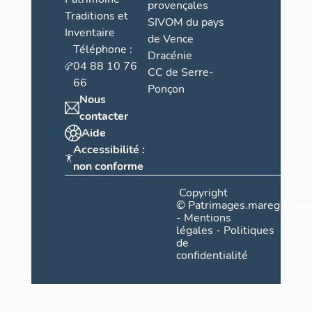
provençales
Traditions et
SIVOM du pays
Inventaire
de Vence
Téléphone :
Dracénie
04 88 10 76
CC de Serre-
66
Ponçon
Nous
contacter
Aide
Accessibilité :
non conforme
Copyright
©
Patrimages.maregionsud
-
Mentions
légales
-
Politiques
de
confidentialité