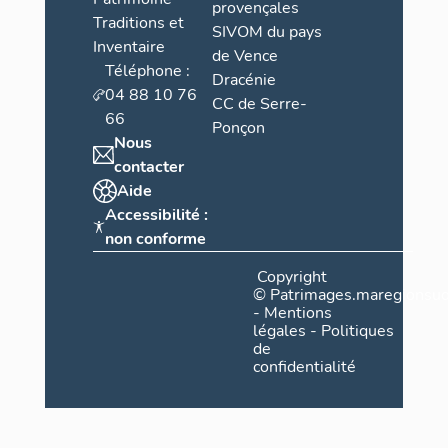
provençales
Traditions et
SIVOM du pays
Inventaire
de Vence
Téléphone :
Dracénie
04 88 10 76
CC de Serre-
66
Ponçon
Nous
contacter
Aide
Accessibilité :
non conforme
Copyright
©
Patrimages.maregionsud
-
Mentions
légales
-
Politiques
de
confidentialité