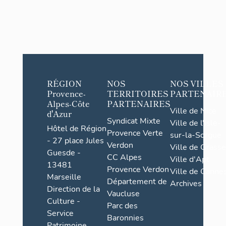
RÉGION
NOS
NOS VILLES
Provence-
TERRITOIRES
PARTENAIR
Alpes-Côte
PARTENAIRES
Ville de Nice
d'Azur
Syndicat Mixte
Ville de l'Isle-
Hôtel de Région
Provence Verte
sur-la-Sorgue
- 27 place Jules
Verdon
Ville de Grasse
Guesde -
CC Alpes
Ville d'Apt
13481
Provence Verdon
Ville de Cannes
Marseille
Département de
Archives
Direction de la
Vaucluse
Culture -
Parc des
Service
Baronnies
Patrimoine