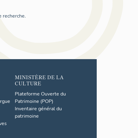
e recherche.
MINISTÈRE DE LA
CULTURE
Plateforme Ouverte du
orgue
Patrimoine (POP)
Inventaire général du
patrimoine
ives