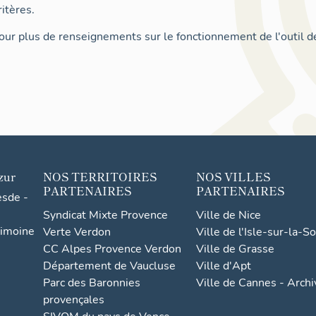
itères.
ur plus de renseignements sur le fonctionnement de l'outil d
zur
NOS TERRITOIRES
NOS VILLES
PARTENAIRES
PARTENAIRES
esde -
Syndicat Mixte Provence
Ville de Nice
rimoine
Verte Verdon
Ville de l'Isle-sur-la-S
CC Alpes Provence Verdon
Ville de Grasse
Département de Vaucluse
Ville d'Apt
Parc des Baronnies
Ville de Cannes - Arch
provençales