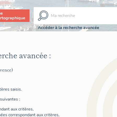
ue
rtographique
Accéder à la recherche avancée
erche avancée :
ovence)
ères saisis.
suivantes :
dant aux critères,
nées correspondant aux critères,