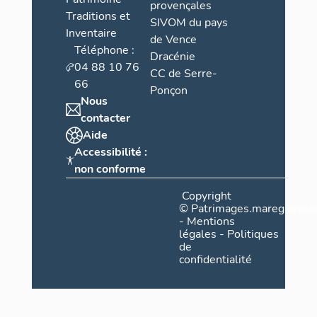
provençales
Traditions et
SIVOM du pays
Inventaire
de Vence
Téléphone :
Dracénie
04 88 10 76
CC de Serre-
66
Ponçon
Nous
contacter
Aide
Accessibilité :
non conforme
Copyright
©
Patrimages.maregionsud
-
Mentions
légales
-
Politiques
de
confidentialité