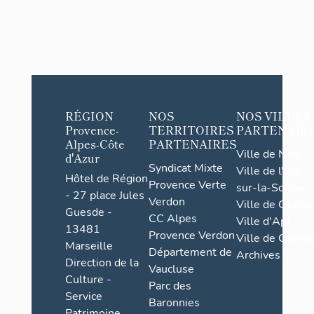
RÉGION
NOS
NOS VILLES
Provence-
TERRITOIRES
PARTENAIR
Alpes-Côte
PARTENAIRES
Ville de Nice
d'Azur
Syndicat Mixte
Ville de l'Isle-
Hôtel de Région
Provence Verte
sur-la-Sorgue
- 27 place Jules
Verdon
Ville de Grasse
Guesde -
CC Alpes
Ville d'Apt
13481
Provence Verdon
Ville de Cannes
Marseille
Département de
Archives
Direction de la
Vaucluse
Culture -
Parc des
Service
Baronnies
Patrimoine