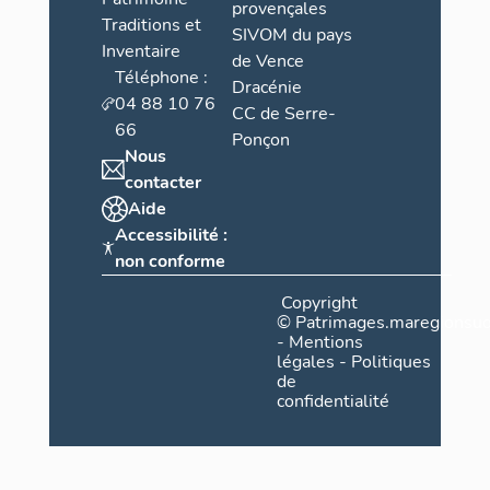
provençales
Traditions et
SIVOM du pays
Inventaire
de Vence
Téléphone :
Dracénie
04 88 10 76
CC de Serre-
66
Ponçon
Nous
contacter
Aide
Accessibilité :
non conforme
Copyright
©
Patrimages.maregionsud
-
Mentions
légales
-
Politiques
de
confidentialité