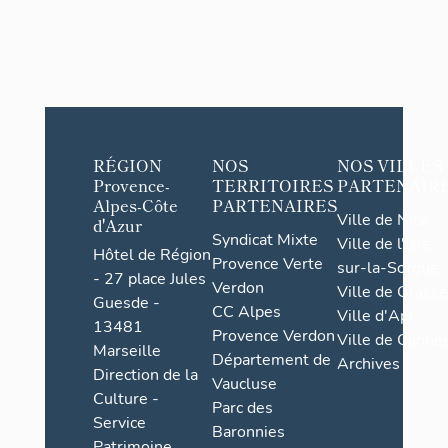
RÉGION
NOS
NOS VILLES
Provence-
TERRITOIRES
PARTENAIR
Alpes-Côte
PARTENAIRES
Ville de Nice
d'Azur
Syndicat Mixte
Ville de l'Isle-
Hôtel de Région
Provence Verte
sur-la-Sorgue
- 27 place Jules
Verdon
Ville de Grasse
Guesde -
CC Alpes
Ville d'Apt
13481
Provence Verdon
Ville de Cannes
Marseille
Département de
Archives
Direction de la
Vaucluse
Culture -
Parc des
Service
Baronnies
Patrimoine