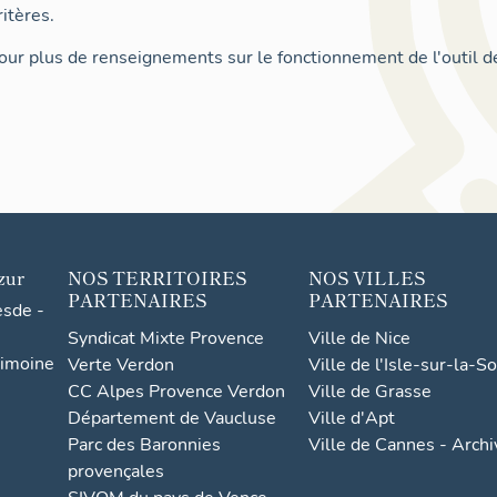
itères.
ur plus de renseignements sur le fonctionnement de l'outil d
zur
NOS TERRITOIRES
NOS VILLES
PARTENAIRES
PARTENAIRES
esde -
Syndicat Mixte Provence
Ville de Nice
rimoine
Verte Verdon
Ville de l'Isle-sur-la-S
CC Alpes Provence Verdon
Ville de Grasse
Département de Vaucluse
Ville d'Apt
Parc des Baronnies
Ville de Cannes - Arch
provençales