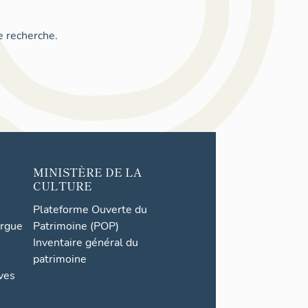
e recherche.
MINISTÈRE DE LA
CULTURE
Plateforme Ouverte du
orgue
Patrimoine (POP)
Inventaire général du
patrimoine
ives