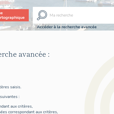
ue
rtographique
Accéder à la recherche avancée
erche avancée :
ères saisis.
suivantes :
dant aux critères,
nées correspondant aux critères,