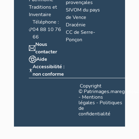
provençales
Traditions et
SIVOM du pays
Inventaire
de Vence
Téléphone :
Dracénie
04 88 10 76
CC de Serre-
66
Ponçon
Nous
contacter
Aide
Accessibilité :
non conforme
Copyright
©
Patrimages.maregionsud
-
Mentions
légales
-
Politiques
de
confidentialité