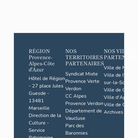
RÉGION
NOS
NOS VILLES
Provence-
TERRITOIRES
PARTENAIR
Alpes-Côte
PARTENAIRES
Ville de Nice
d'Azur
Syndicat Mixte
Ville de l'Isle-
Hôtel de Région
Provence Verte
sur-la-Sorgue
- 27 place Jules
Verdon
Ville de Grasse
Guesde -
CC Alpes
Ville d'Apt
13481
Provence Verdon
Ville de Cannes
Marseille
Département de
Archives
Direction de la
Vaucluse
Culture -
Parc des
Service
Baronnies
Patrimoine