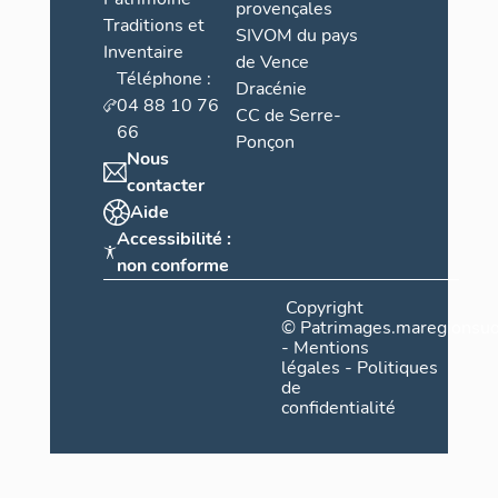
provençales
Traditions et
SIVOM du pays
Inventaire
de Vence
Téléphone :
Dracénie
04 88 10 76
CC de Serre-
66
Ponçon
Nous
contacter
Aide
Accessibilité :
non conforme
Copyright
©
Patrimages.maregionsud
-
Mentions
légales
-
Politiques
de
confidentialité