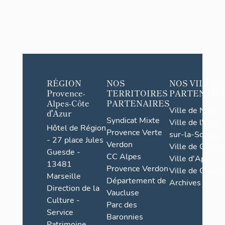
RÉGION
NOS
NOS VILLES
Provence-
TERRITOIRES
PARTENAIR
Alpes-Côte
PARTENAIRES
Ville de Nice
d'Azur
Syndicat Mixte
Ville de l'Isle-
Hôtel de Région
Provence Verte
sur-la-Sorgue
- 27 place Jules
Verdon
Ville de Grasse
Guesde -
CC Alpes
Ville d'Apt
13481
Provence Verdon
Ville de Cannes
Marseille
Département de
Archives
Direction de la
Vaucluse
Culture -
Parc des
Service
Baronnies
Patrimoine