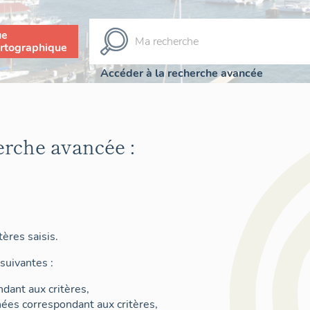
ue
rtographique
Accéder à la recherche avancée
erche avancée :
ères saisis.
suivantes :
dant aux critères,
nées correspondant aux critères,