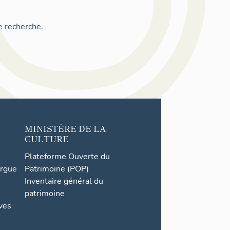
e recherche.
MINISTÈRE DE LA
CULTURE
Plateforme Ouverte du
orgue
Patrimoine (POP)
Inventaire général du
patrimoine
ives