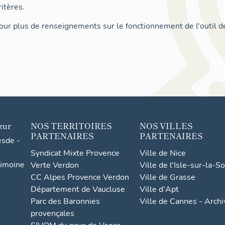
itères.
ur plus de renseignements sur le fonctionnement de l'outil d
zur
NOS TERRITOIRES
NOS VILLES
PARTENAIRES
PARTENAIRES
esde -
Syndicat Mixte Provence
Ville de Nice
rimoine
Verte Verdon
Ville de l'Isle-sur-la-S
CC Alpes Provence Verdon
Ville de Grasse
Département de Vaucluse
Ville d'Apt
Parc des Baronnies
Ville de Cannes - Arch
provençales