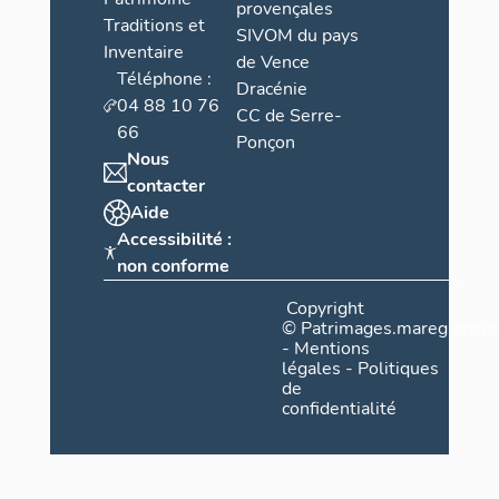
provençales
Traditions et
SIVOM du pays
Inventaire
de Vence
Téléphone :
Dracénie
04 88 10 76
CC de Serre-
66
Ponçon
Nous
contacter
Aide
Accessibilité :
non conforme
Copyright
©
Patrimages.maregionsud
-
Mentions
légales
-
Politiques
de
confidentialité