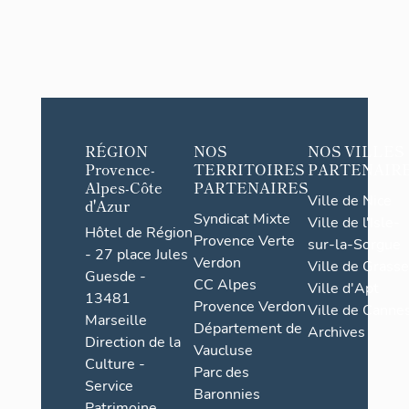
RÉGION
NOS
NOS VILLES
Provence-
TERRITOIRES
PARTENAIR
Alpes-Côte
PARTENAIRES
Ville de Nice
d'Azur
Syndicat Mixte
Ville de l'Isle-
Hôtel de Région
Provence Verte
sur-la-Sorgue
- 27 place Jules
Verdon
Ville de Grasse
Guesde -
CC Alpes
Ville d'Apt
13481
Provence Verdon
Ville de Cannes
Marseille
Département de
Archives
Direction de la
Vaucluse
Culture -
Parc des
Service
Baronnies
Patrimoine