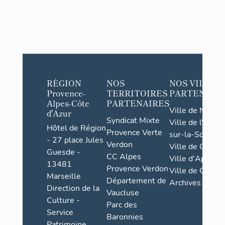
RÉGION
NOS
NOS VILLES
Provence-
TERRITOIRES
PARTENAIR
Alpes-Côte
PARTENAIRES
Ville de Nice
d'Azur
Syndicat Mixte
Ville de l'Isle-
Hôtel de Région
Provence Verte
sur-la-Sorgue
- 27 place Jules
Verdon
Ville de Grasse
Guesde -
CC Alpes
Ville d'Apt
13481
Provence Verdon
Ville de Cannes
Marseille
Département de
Archives
Direction de la
Vaucluse
Culture -
Parc des
Service
Baronnies
Patrimoine