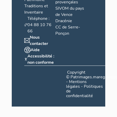
provençales
Traditions et
SIVOM du pays
Inventaire
de Vence
Téléphone :
Dracénie
04 88 10 76
CC de Serre-
66
Ponçon
Nous
contacter
Aide
Accessibilité :
non conforme
Copyright
©
Patrimages.maregionsud
-
Mentions
légales
-
Politiques
de
confidentialité