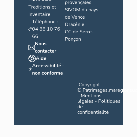
provençales
Traditions et
SIVOM du pays
Inventaire
de Vence
Téléphone :
Dracénie
04 88 10 76
CC de Serre-
66
Ponçon
Nous
contacter
Aide
Accessibilité :
non conforme
Copyright
©
Patrimages.maregionsud
-
Mentions
légales
-
Politiques
de
confidentialité