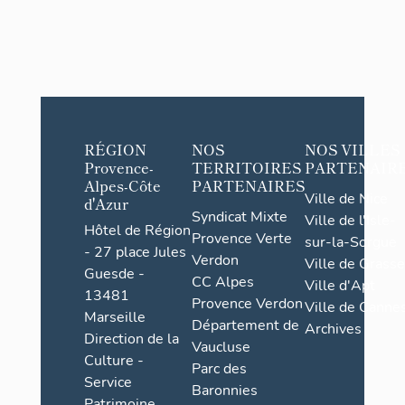
RÉGION
NOS
NOS VILLES
Provence-
TERRITOIRES
PARTENAIR
Alpes-Côte
PARTENAIRES
Ville de Nice
d'Azur
Syndicat Mixte
Ville de l'Isle-
Hôtel de Région
Provence Verte
sur-la-Sorgue
- 27 place Jules
Verdon
Ville de Grasse
Guesde -
CC Alpes
Ville d'Apt
13481
Provence Verdon
Ville de Cannes
Marseille
Département de
Archives
Direction de la
Vaucluse
Culture -
Parc des
Service
Baronnies
Patrimoine