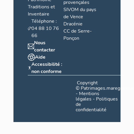
provençales
Traditions et
SIVOM du pays
Inventaire
de Vence
Téléphone :
Dracénie
04 88 10 76
CC de Serre-
66
Ponçon
Nous
contacter
Aide
Accessibilité :
non conforme
Copyright
©
Patrimages.maregionsud
-
Mentions
légales
-
Politiques
de
confidentialité