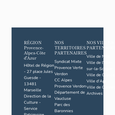
RÉGION
NOS
NOS VILLES
Provence-
TERRITOIRES
PARTENAIR
Alpes-Côte
PARTENAIRES
Ville de Nice
d'Azur
Syndicat Mixte
Ville de l'Isle-
Hôtel de Région
Provence Verte
sur-la-Sorgue
- 27 place Jules
Verdon
Ville de Grasse
Guesde -
CC Alpes
Ville d'Apt
13481
Provence Verdon
Ville de Cannes
Marseille
Département de
Archives
Direction de la
Vaucluse
Culture -
Parc des
Service
Baronnies
Patrimoine