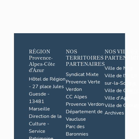
RÉGION
NOS
NOS VILLES
Provence-
TERRITOIRES
PARTENAIR
Alpes-Côte
PARTENAIRES
Ville de Nice
d'Azur
Syndicat Mixte
Ville de l'Isle-
Hôtel de Région
Provence Verte
sur-la-Sorgue
- 27 place Jules
Verdon
Ville de Grasse
Guesde -
CC Alpes
Ville d'Apt
13481
Provence Verdon
Ville de Cannes
Marseille
Département de
Archives
Direction de la
Vaucluse
Culture -
Parc des
Service
Baronnies
Patrimoine