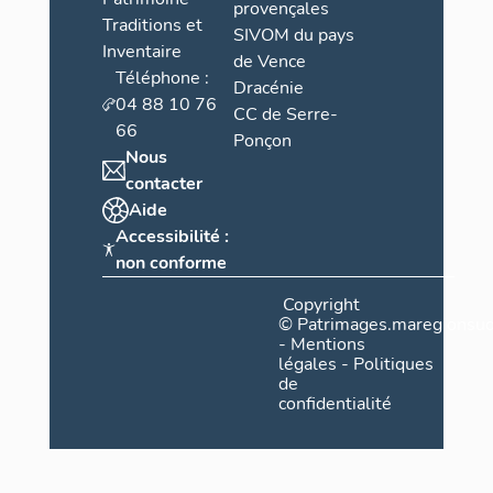
provençales
Traditions et
SIVOM du pays
Inventaire
de Vence
Téléphone :
Dracénie
04 88 10 76
CC de Serre-
66
Ponçon
Nous
contacter
Aide
Accessibilité :
non conforme
Copyright
©
Patrimages.maregionsud
-
Mentions
légales
-
Politiques
de
confidentialité