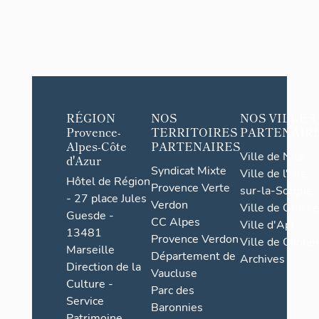
RÉGION
NOS
NOS VILLES
Provence-
TERRITOIRES
PARTENAIR
Alpes-Côte
PARTENAIRES
Ville de Nice
d'Azur
Syndicat Mixte
Ville de l'Isle-
Hôtel de Région
Provence Verte
sur-la-Sorgue
- 27 place Jules
Verdon
Ville de Grasse
Guesde -
CC Alpes
Ville d'Apt
13481
Provence Verdon
Ville de Cannes
Marseille
Département de
Archives
Direction de la
Vaucluse
Culture -
Parc des
Service
Baronnies
Patrimoine