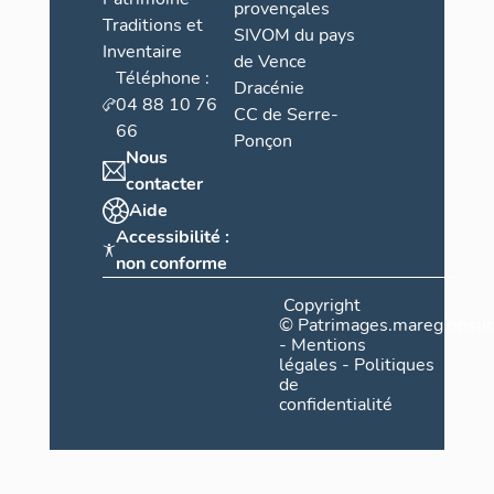
provençales
Traditions et
SIVOM du pays
Inventaire
de Vence
Téléphone :
Dracénie
04 88 10 76
CC de Serre-
66
Ponçon
Nous
contacter
Aide
Accessibilité :
non conforme
Copyright
©
Patrimages.maregionsud
-
Mentions
légales
-
Politiques
de
confidentialité