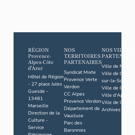
RÉGION
NOS
NOS VILLES
Provence-
TERRITOIRES
PARTENAIR
Alpes-Côte
PARTENAIRES
Ville de Nice
d'Azur
Syndicat Mixte
Ville de l'Isle-
Hôtel de Région
Provence Verte
sur-la-Sorgue
- 27 place Jules
Verdon
Ville de Grasse
Guesde -
CC Alpes
Ville d'Apt
13481
Provence Verdon
Ville de Cannes
Marseille
Département de
Archives
Direction de la
Vaucluse
Culture -
Parc des
Service
Baronnies
Patrimoine