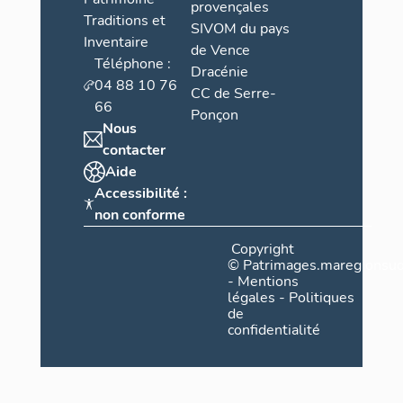
provençales
Traditions et
SIVOM du pays
Inventaire
de Vence
Téléphone :
Dracénie
04 88 10 76
CC de Serre-
66
Ponçon
Nous
contacter
Aide
Accessibilité :
non conforme
Copyright
©
Patrimages.maregionsud
-
Mentions
légales
-
Politiques
de
confidentialité