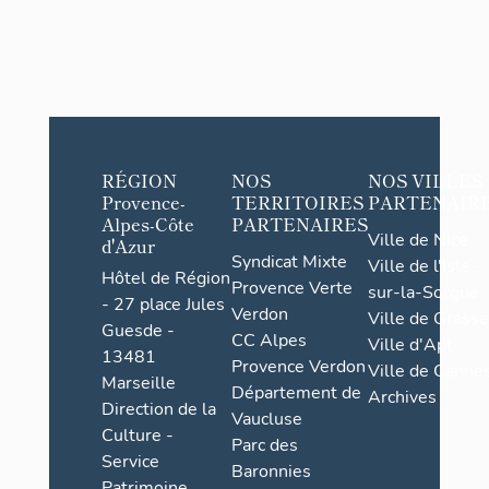
RÉGION
NOS
NOS VILLES
Provence-
TERRITOIRES
PARTENAIR
Alpes-Côte
PARTENAIRES
Ville de Nice
d'Azur
Syndicat Mixte
Ville de l'Isle-
Hôtel de Région
Provence Verte
sur-la-Sorgue
- 27 place Jules
Verdon
Ville de Grasse
Guesde -
CC Alpes
Ville d'Apt
13481
Provence Verdon
Ville de Cannes
Marseille
Département de
Archives
Direction de la
Vaucluse
Culture -
Parc des
Service
Baronnies
Patrimoine