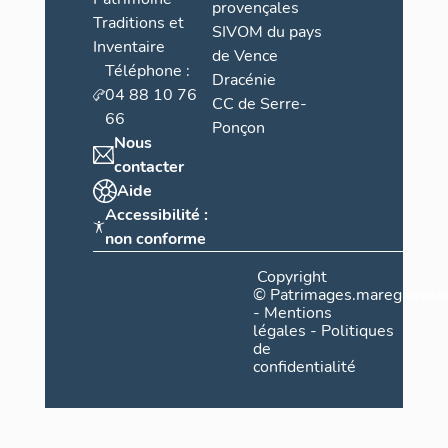
provençales
Traditions et
SIVOM du pays
Inventaire
de Vence
Téléphone :
Dracénie
04 88 10 76
CC de Serre-
66
Ponçon
Nous
contacter
Aide
Accessibilité :
non conforme
Copyright
©
Patrimages.maregionsud
-
Mentions
légales
-
Politiques
de
confidentialité