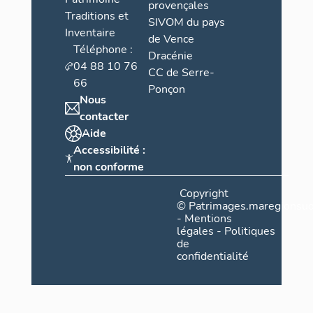
provençales
Traditions et
SIVOM du pays
Inventaire
de Vence
Téléphone :
Dracénie
04 88 10 76
CC de Serre-
66
Ponçon
Nous
contacter
Aide
Accessibilité :
non conforme
Copyright
©
Patrimages.maregionsud
-
Mentions
légales
-
Politiques
de
confidentialité