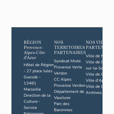
RÉGION
NOS
NOS VILLES
Provence-
TERRITOIRES
PARTENAIR
Alpes-Côte
PARTENAIRES
Ville de Nice
d'Azur
Syndicat Mixte
Ville de l'Isle-
Hôtel de Région
Provence Verte
sur-la-Sorgue
- 27 place Jules
Verdon
Ville de Grasse
Guesde -
CC Alpes
Ville d'Apt
13481
Provence Verdon
Ville de Cannes
Marseille
Département de
Archives
Direction de la
Vaucluse
Culture -
Parc des
Service
Baronnies
Patrimoine