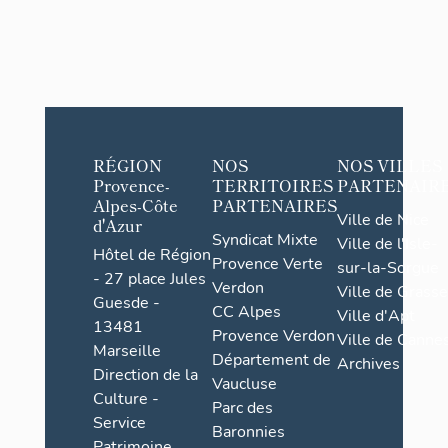
RÉGION
NOS
NOS VILLES
Provence-
TERRITOIRES
PARTENAIR
Alpes-Côte
PARTENAIRES
Ville de Nice
d'Azur
Syndicat Mixte
Ville de l'Isle-
Hôtel de Région
Provence Verte
sur-la-Sorgue
- 27 place Jules
Verdon
Ville de Grasse
Guesde -
CC Alpes
Ville d'Apt
13481
Provence Verdon
Ville de Cannes
Marseille
Département de
Archives
Direction de la
Vaucluse
Culture -
Parc des
Service
Baronnies
Patrimoine