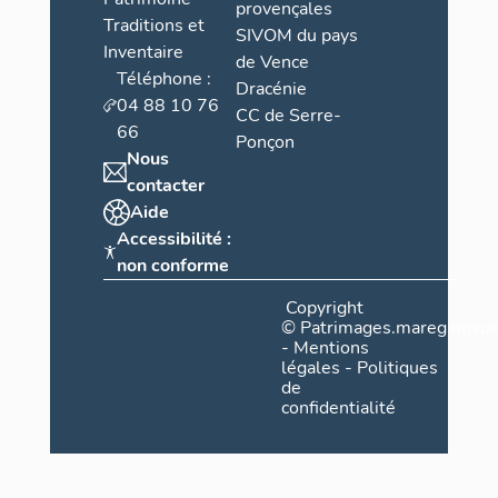
provençales
Traditions et
SIVOM du pays
Inventaire
de Vence
Téléphone :
Dracénie
04 88 10 76
CC de Serre-
66
Ponçon
Nous
contacter
Aide
Accessibilité :
non conforme
Copyright
©
Patrimages.maregionsud
-
Mentions
légales
-
Politiques
de
confidentialité